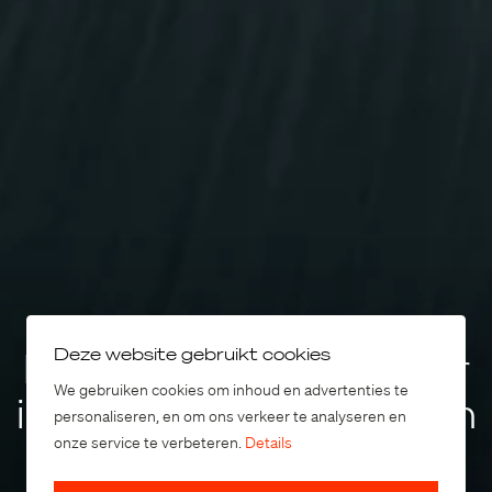
Het verbinden van weg- en luchtmobiliteit
Deze website gebruikt cookies
De wereld marktleider
We gebruiken cookies om inhoud en advertenties te
in FlyDrive oplossingen
personaliseren, en om ons verkeer te analyseren en
onze service te verbeteren.
Details
Ontdek Liberty