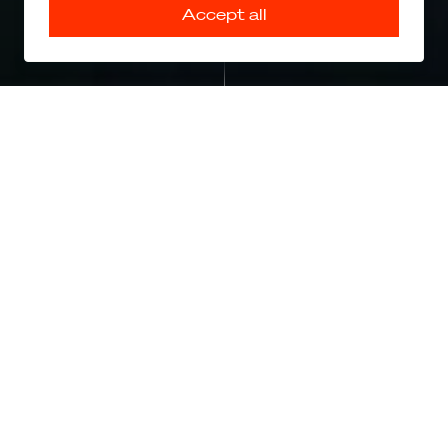
Accept all
The drive to fly
Het verbinden van weg- en luchtmobiliteit door
middel van FlyDrive-oplossingen, om natuurlijke
barrières, files en beschadigde of ontbrekende
infrastructuur te overwinnen. Onze missie is om de
operationele efficiëntie en effectiviteit te verbeteren,
tijd te besparen en afgelegen gebieden te verbinden
door middel van innovatieve en duurzame
producten. Daarom hebben we een platform
ontwikkeld dat zowel een auto is die vliegt als een