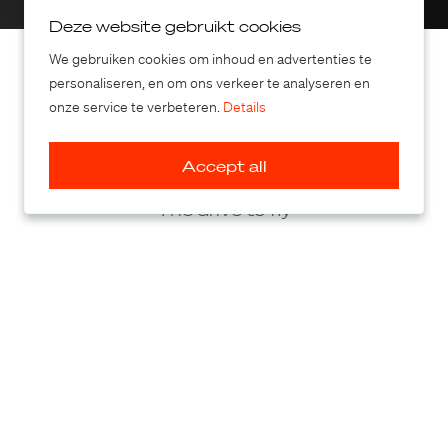
Deze website gebruikt cookies
We gebruiken cookies om inhoud en advertenties te
personaliseren, en om ons verkeer te analyseren en
onze service te verbeteren.
Details
Accept all
The drive to fly
PAL-V International B.V.
Baileybrugweg 13F
4941 TB, Raamsdonksveer
The Netherlands
YouTube
Facebook
LinkedIn
Instagram