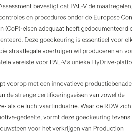
l Assessment bevestigt dat PAL-V de maatregelen
scontroles en procedures onder de Europese Con
n (CoP)-eisen adequaat heeft gedocumenteerd 
nteerd. Deze goedkeuring is essentieel voor el
 die straatlegale voertuigen wil produceren en v
ele vereiste voor PAL-V’s unieke FlyDrive‑platf
pt voorop met een innovatieve productiebenade
an de strenge certificeringseisen van zowel de
e‑ als de luchtvaartindustrie. Waar de RDW zich 
otive‑gedeelte, vormt deze goedkeuring tevens
bouwsteen voor het verkrijgen van Production