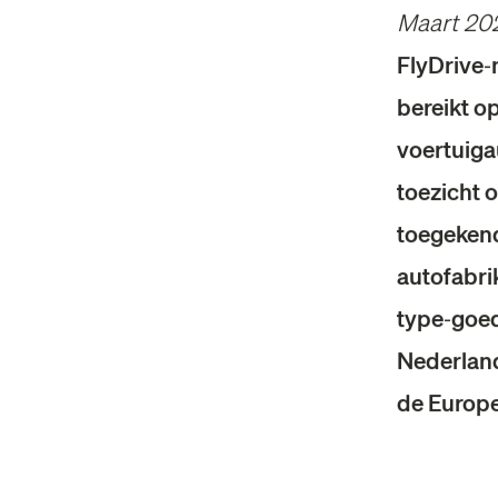
Maart 20
FlyDrive‑
bereikt o
voertuigau
toezicht 
toegekend
autofabri
type‑goed
Nederland
de Europ