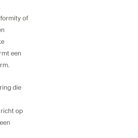
,
formity of
en
ke
ormt een
orm.
ring die
richt op
 een