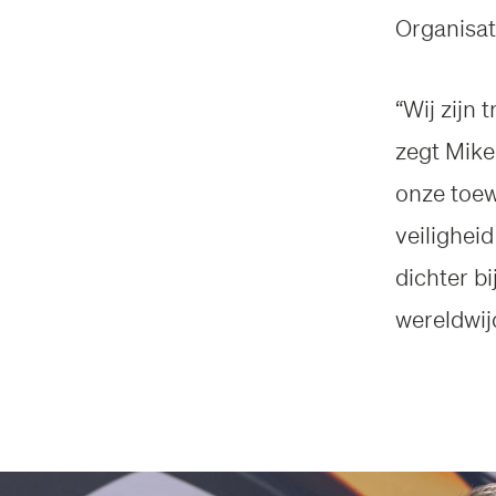
Organisat
“Wij zijn 
zegt Mike
onze toew
veilighei
dichter b
wereldwij