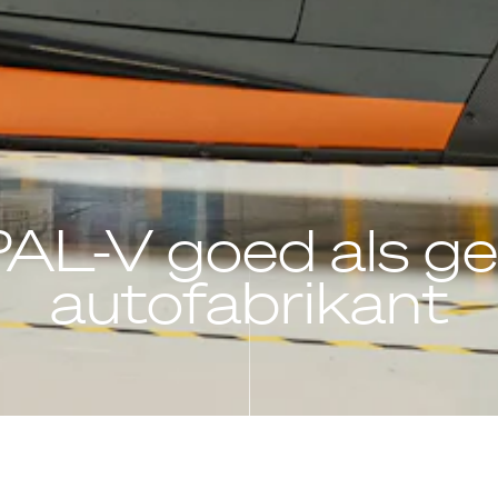
AL-V goed als gec
autofabrikant