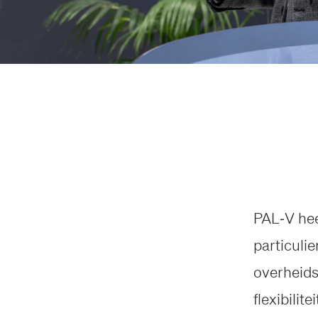
PAL‑V hee
particuli
overheids
flexibilit