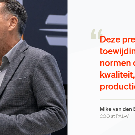
Deze pre
toewijdi
normen o
kwaliteit
productie
Mike van den 
COO at PAL-V