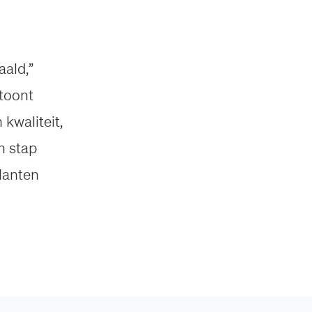
aald,”
toont
kwaliteit,
n stap
klanten