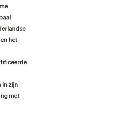
ame
lpaal
derlandse
 en het
tificeerde
in zijn
ing met