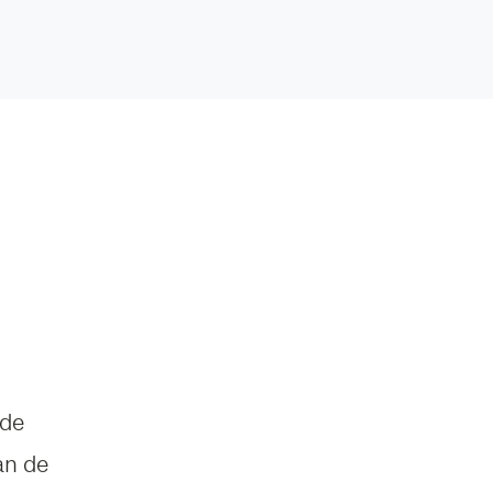
rde
van de