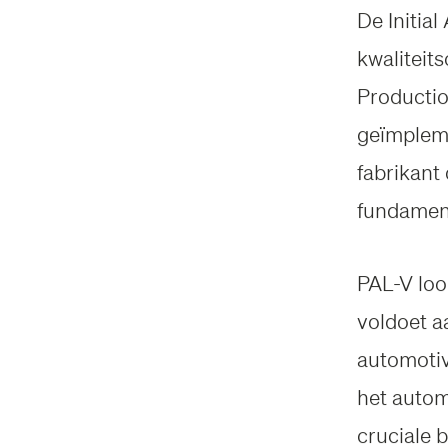
De Initia
kwaliteit
Productio
geïmpleme
fabrikant
fundament
PAL-V loo
voldoet a
automotiv
het autom
cruciale 