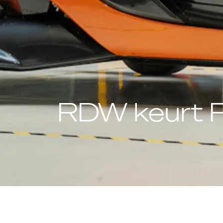
RDW keurt P